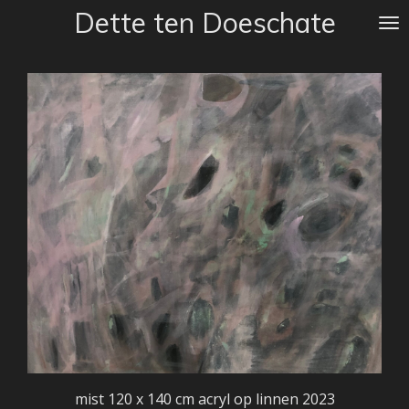
Dette ten Doeschate
Ga
direct
naar
de
hoofdinhoud
mist 120 x 140 cm acryl op linnen 2023